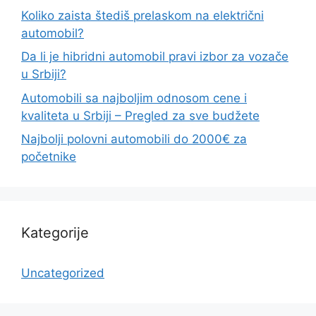
Koliko zaista štediš prelaskom na električni
automobil?
Da li je hibridni automobil pravi izbor za vozače
u Srbiji?
Automobili sa najboljim odnosom cene i
kvaliteta u Srbiji – Pregled za sve budžete
Najbolji polovni automobili do 2000€ za
početnike
Kategorije
Uncategorized