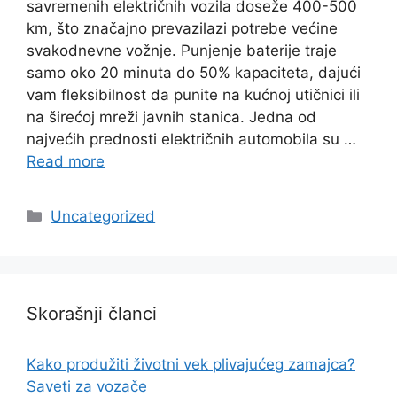
savremenih električnih vozila doseže 400-500
km, što značajno prevazilazi potrebe većine
svakodnevne vožnje. Punjenje baterije traje
samo oko 20 minuta do 50% kapaciteta, dajući
vam fleksibilnost da punite na kućnoj utičnici ili
na širećoj mreži javnih stanica. Jedna od
najvećih prednosti električnih automobila su …
Read more
Categories
Uncategorized
Skorašnji članci
Kako produžiti životni vek plivajućeg zamajca?
Saveti za vozače