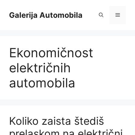
Skip
to
Galerija Automobila
Menu
content
Ekonomičnost
električnih
automobila
Koliko zaista štediš
prelaskom na električni