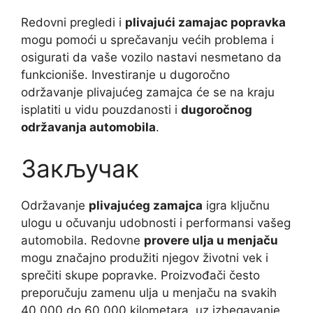
Redovni pregledi i
plivajući zamajac popravka
mogu pomoći u sprečavanju većih problema i
osigurati da vaše vozilo nastavi nesmetano da
funkcioniše. Investiranje u dugoročno
održavanje plivajućeg zamajca će se na kraju
isplatiti u vidu pouzdanosti i
dugoročnog
održavanja automobila
.
Закључак
Održavanje
plivajućeg zamajca
igra ključnu
ulogu u očuvanju udobnosti i performansi vašeg
automobila. Redovne
provere ulja u menjaču
mogu značajno produžiti njegov životni vek i
sprečiti skupe popravke. Proizvođači često
preporučuju zamenu ulja u menjaču na svakih
40.000 do 60.000 kilometara, uz izbegavanje