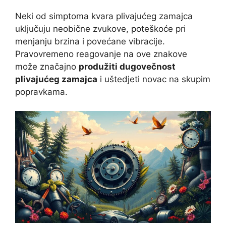
Neki od simptoma kvara plivajućeg zamajca
uključuju neobične zvukove, poteškoće pri
menjanju brzina i povećane vibracije.
Pravovremeno reagovanje na ove znakove
može značajno
produžiti dugovečnost
plivajućeg zamajca
i uštedjeti novac na skupim
popravkama.