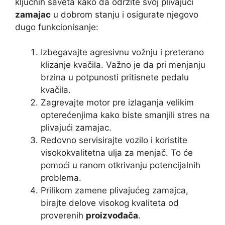
ključnih saveta kako da održite svoj plivajući
zamajac
u dobrom stanju i osigurate njegovo
dugo funkcionisanje:
Izbegavajte agresivnu vožnju i preterano
klizanje kvačila. Važno je da pri menjanju
brzina u potpunosti pritisnete pedalu
kvačila.
Zagrevajte motor pre izlaganja velikim
opterećenjima kako biste smanjili stres na
plivajući zamajac.
Redovno servisirajte vozilo i koristite
visokokvalitetna ulja za menjač. To će
pomoći u ranom otkrivanju potencijalnih
problema.
Prilikom zamene plivajućeg zamajca,
birajte delove visokog kvaliteta od
proverenih
proizvođača
.