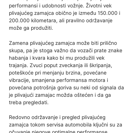
performansi i udobnosti vožnje. Životni vek
plivajućeg zamajca obično je između 150.000 i
200.000 kilometara, ali pravilno održavanje
može ga produžiti.
Zamena plivajućeg zamajca može biti prilično
skupa, pa je stoga važno da vozači prate znake
habanja i kvara kako bi mu produžili vek
trajanja. Zvuci poput zveckanja ili škripanja,
poteškoće pri menjanju brzina, povećane
vibracije, smanjena performansa motora i
povećana potrošnja goriva su neki od signala da
je plivajući zamajac možda oštećen i da ga
treba pregledati.
Redovno održavanje i pregled plivajućeg
zamajca tokom servisa automobila ključni su za
očuvanje njegove optimalne performanse.