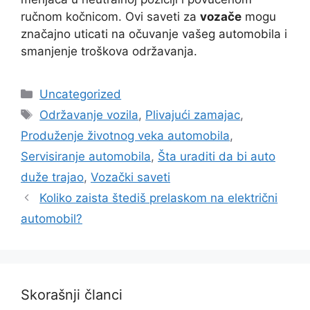
ručnom kočnicom. Ovi saveti za
vozače
mogu
značajno uticati na očuvanje vašeg automobila i
smanjenje troškova održavanja.
Categories
Uncategorized
Tags
Održavanje vozila
,
Plivajući zamajac
,
Produženje životnog veka automobila
,
Servisiranje automobila
,
Šta uraditi da bi auto
duže trajao
,
Vozački saveti
Koliko zaista štediš prelaskom na električni
automobil?
Skorašnji članci