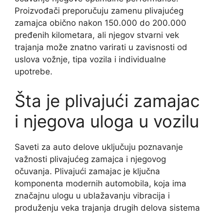
Proizvođači preporučuju zamenu plivajućeg
zamajca obično nakon 150.000 do 200.000
pređenih kilometara, ali njegov stvarni vek
trajanja može znatno varirati u zavisnosti od
uslova vožnje, tipa vozila i individualne
upotrebe.
Šta je plivajući zamajac
i njegova uloga u vozilu
Saveti za auto delove uključuju poznavanje
važnosti plivajućeg zamajca i njegovog
očuvanja. Plivajući zamajac je ključna
komponenta modernih automobila, koja ima
značajnu ulogu u ublažavanju vibracija i
produženju veka trajanja drugih delova sistema