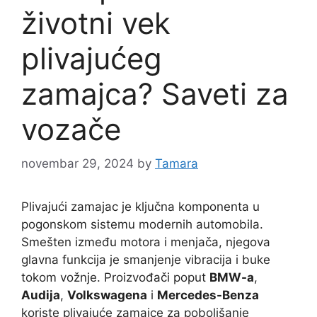
životni vek
plivajućeg
zamajca? Saveti za
vozače
novembar 29, 2024
by
Tamara
Plivajući zamajac je ključna komponenta u
pogonskom sistemu modernih automobila.
Smešten između motora i menjača, njegova
glavna funkcija je smanjenje vibracija i buke
tokom vožnje. Proizvođači poput
BMW-a
,
Audija
,
Volkswagena
i
Mercedes-Benza
koriste plivajuće zamajce za poboljšanje