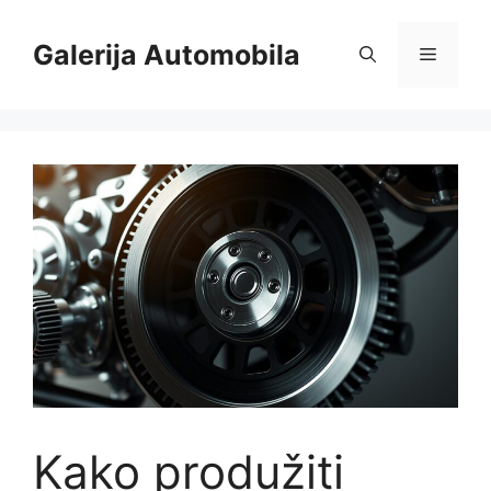
Skip
to
Galerija Automobila
Menu
content
Kako produžiti