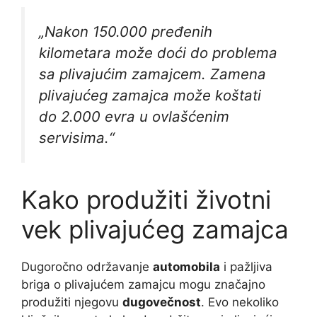
„Nakon 150.000 pređenih
kilometara može doći do problema
sa plivajućim zamajcem. Zamena
plivajućeg zamajca može koštati
do 2.000 evra u ovlašćenim
servisima.“
Kako produžiti životni
vek plivajućeg zamajca
Dugoročno održavanje
automobila
i pažljiva
briga o plivajućem zamajcu mogu značajno
produžiti njegovu
dugovečnost
. Evo nekoliko