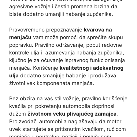
agresivne vožnje i čestih promena brzina da
biste dodatno umanjili habanje zupčanika.
Pravovremeno prepoznavanje
kvarova na
menjaču
vam može pomoći da sprečite skupu
popravku. Pravilno održavanje, poput redovne
kontrole ulja i razumevanja habanja zupčanika,
ključno je za očuvanje ispravnog funkcionisanja
menjača. Korišćenje
kvalitetnog i adekvatnog
ulja
dodatno smanjuje habanje i produžava
životni vek komponenata menjača.
Bez obzira na vaš stil vožnje, pravilno korišćenje
kvačila pri pokretanju automobila doprinosi
dužem
životnom veku plivajućeg zamajca
.
Proizvođači automobila naglašavaju da motor
uvek startujete sa pritisnutim kvačilom, ručicom
menjača u neutralnoj poziciji i povučenom