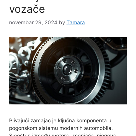
vozače
novembar 29, 2024
by
Tamara
Plivajući zamajac je ključna komponenta u
pogonskom sistemu modernih automobila.
Smešten između motora i menjača, njegova