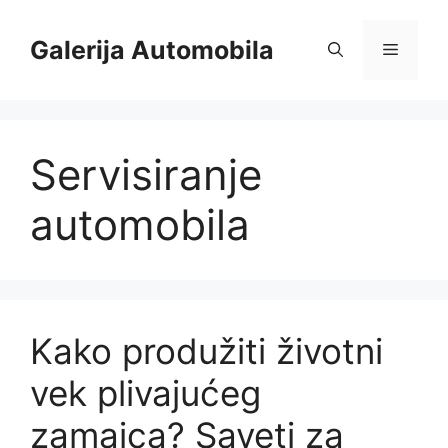
Skip
to
Galerija Automobila
Menu
content
Servisiranje
automobila
Kako produžiti životni
vek plivajućeg
zamajca? Saveti za