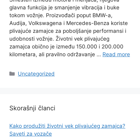
glavna funkcija je smanjenje vibracija i buke
tokom vožnje. Proizvođači poput BMW-a,
Audija, Volkswagena i Mercedes-Benza koriste
plivajuće zamajce za poboljšanje performansi i
udobnosti vožnje. Životni vek plivajućeg
zamajca obično je između 150.000 i 200.000
kilometara, ali pravilno održavanje …
Read more
Categories
Uncategorized
Skorašnji članci
Kako produžiti životni vek plivajućeg zamajca?
Saveti za vozače