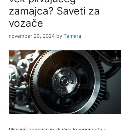
zamajca? Saveti za
vozače
novembar 29, 2024
by
Tamara
Plivajući zamajac je ključna komponenta u