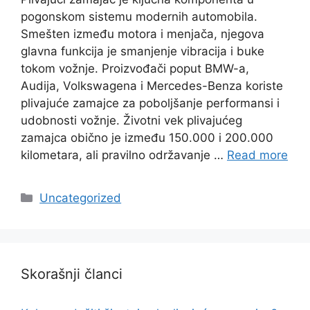
pogonskom sistemu modernih automobila.
Smešten između motora i menjača, njegova
glavna funkcija je smanjenje vibracija i buke
tokom vožnje. Proizvođači poput BMW-a,
Audija, Volkswagena i Mercedes-Benza koriste
plivajuće zamajce za poboljšanje performansi i
udobnosti vožnje. Životni vek plivajućeg
zamajca obično je između 150.000 i 200.000
kilometara, ali pravilno održavanje …
Read more
Categories
Uncategorized
Skorašnji članci