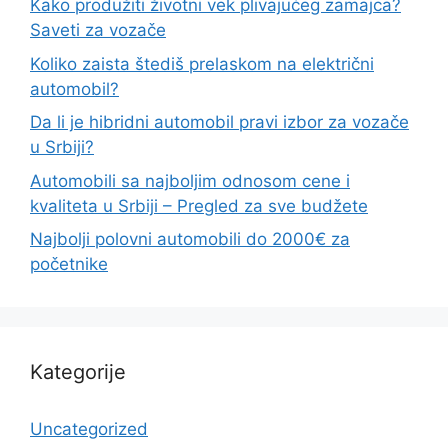
Kako produžiti životni vek plivajućeg zamajca?
Saveti za vozače
Koliko zaista štediš prelaskom na električni
automobil?
Da li je hibridni automobil pravi izbor za vozače
u Srbiji?
Automobili sa najboljim odnosom cene i
kvaliteta u Srbiji – Pregled za sve budžete
Najbolji polovni automobili do 2000€ za
početnike
Kategorije
Uncategorized