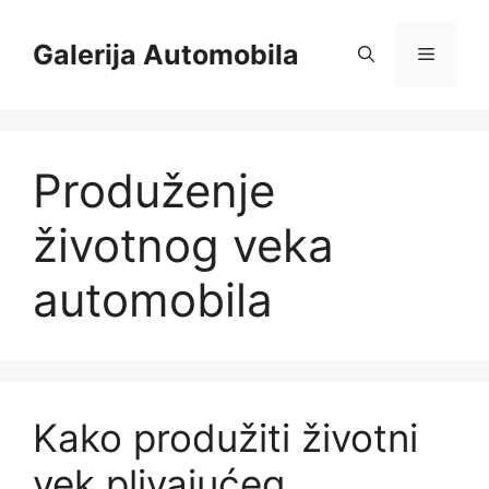
Skip
to
Galerija Automobila
Menu
content
Produženje
životnog veka
automobila
Kako produžiti životni
vek plivajućeg